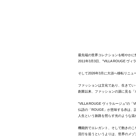
最先端の世界コレクションを軽やかに
2011年3月3日、”VILLA ROUG
そして2026年3月に大須へ移転リニュ
ファッションは文化であり、生きてい
創業以来、ファッションの源に見る「
”VILLA ROUGE ヴィラルージ
仏語の「ROUGE」が意味する赤は
人生という旅路を照らす光のような温
機能的でエレガント、そして飽きのこ
流行を追うというよりは、世界のメゾ