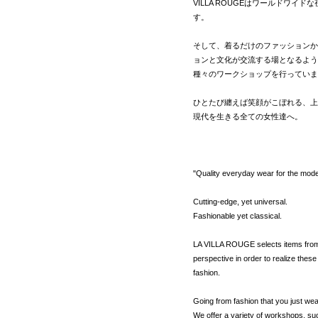
VILLA ROUGEはワールドワイ
す。
そして、着るだけのファッションか
ョンと文化が交流する場となるよう
種々のワークショップを行っていま
ひとたび纏えば笑顔がこぼれる、上
現代を生きる全ての女性達へ。
"Quality everyday wear for the mo
Cutting-edge, yet universal.
Fashionable yet classical.
LA VILLA ROUGE selects items from a
perspective in order to realize thes
fashion.
Going from fashion that you just wear
We offer a variety of workshops, su