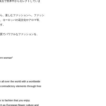
ドな視点で世界中からセレクトしていま
ら、楽しむファッションへ。ファッシ
、ヨーロッパの花文化やアロマ等、
す。
質でパワフルなファッションを、
dern woman"
ll over the world with a worldwide
e contradictory elements through free
 to fashion that you enjoy.
ch as European flower culture and