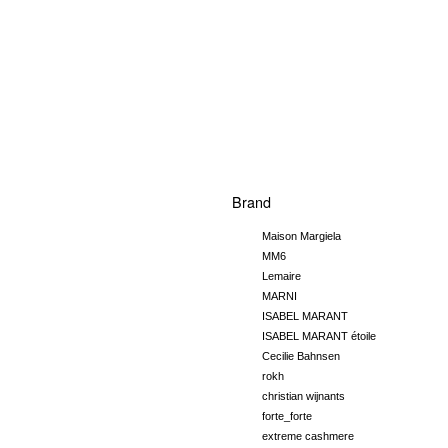
Brand
Maison Margiela
MM6
Lemaire
MARNI
ISABEL MARANT
ISABEL MARANT étoile
Cecilie Bahnsen
rokh
christian wijnants
forte_forte
extreme cashmere