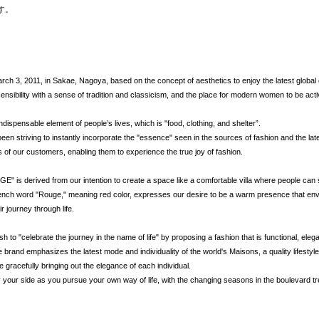
す。
 3, 2011, in Sakae, Nagoya, based on the concept of aesthetics to enjoy the latest global 
ensibility with a sense of tradition and classicism, and the place for modern women to be acti
ndispensable element of people’s lives, which is "food, clothing, and shelter”.
een striving to instantly incorporate the "essence" seen in the sources of fashion and the lat
es of our customers, enabling them to experience the true joy of fashion.
" is derived from our intention to create a space like a comfortable villa where people can 
French word "Rouge," meaning red color, expresses our desire to be a warm presence that enve
ir journey through life.
o "celebrate the journey in the name of life" by proposing a fashion that is functional, elega
e brand emphasizes the latest mode and individuality of the world's Maisons, a quality lifesty
le gracefully bringing out the elegance of each individual.
 your side as you pursue your own way of life, with the changing seasons in the boulevard tr