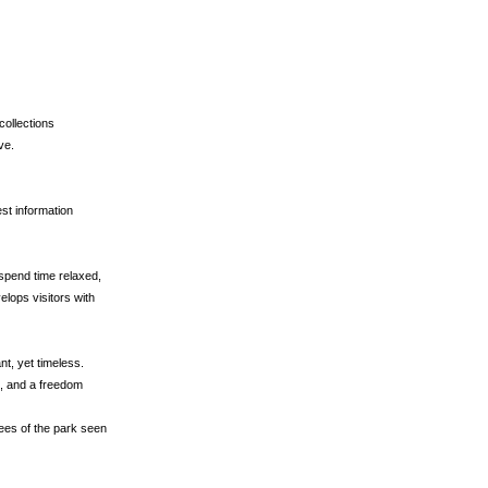
collections
ve.
est information
spend time relaxed,
lops visitors with
nt, yet timeless.
le, and a freedom
ees of the park seen