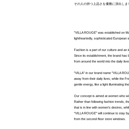
その人の持つ上品さを優雅に演出しま
"VILLA ROUGE" was established on March
lightheartedly, sophisticated European s
Fashion is a part of our culture and an i
Since its establishment, the brand has b
from around the world into the daily liv
"VILLA" in our brand name "VILLA ROUGE
away from their daily lives, while the 
gentle energy, like a light illuminating the
Our concept is aimed at women who wish t
Rather than following fashion trends, th
that is in line with women's desires, whi
"VILLA ROUGE" will continue to stay by
from the second-floor store windows.