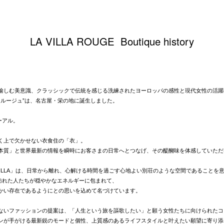
LA VILLA ROUGE Boutique history
愉しむ美意識、クラッシックで伝統を感じる洗練されたヨーロッパの感性と現代女性の活躍
E ヴィラルージュ”は、名古屋・栄の地に誕生しました。
ーアル。
く上で欠かせない衣食住の「衣」。
本質」と世界最新の情報を瞬時にお客さまの日常へとつなげ、その醍醐味を体感していただ
ュ”の「VILLA」は、日常から離れ、心解ける時間を過ごす心地よい別荘のような空間であることを
、訪れた人たちが穏やかなエネルギーに包まれて、
かい存在であるようにとの思いを込めて名づけています。
ないファッションの提案は、「人生という旅を謳歌したい」と願う女性たちに向けられたコ
ンが手がける最新鋭のモードと個性、上質感のあるライフスタイルと叶えたい願望に寄り添