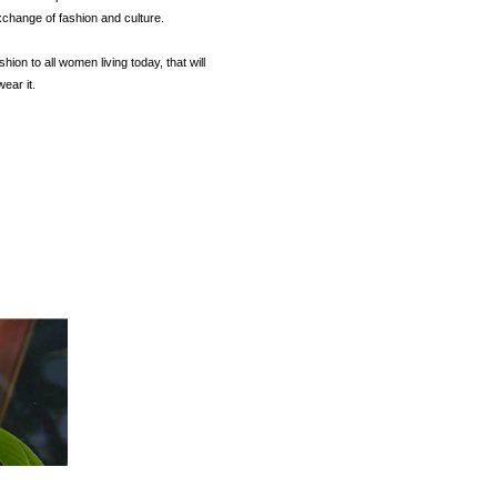
xchange of fashion and culture.
hion to all women living today, that will
ear it.