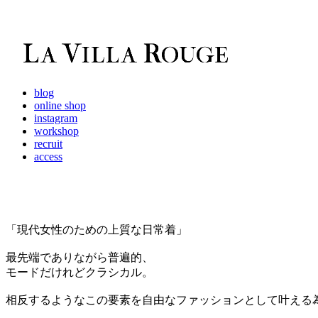
blog
online shop
instagram
workshop
recruit
access
「現代女性のための上質な日常着」
最先端でありながら普遍的、
モードだけれどクラシカル。
相反するようなこの要素を自由なファッションとして叶える為に